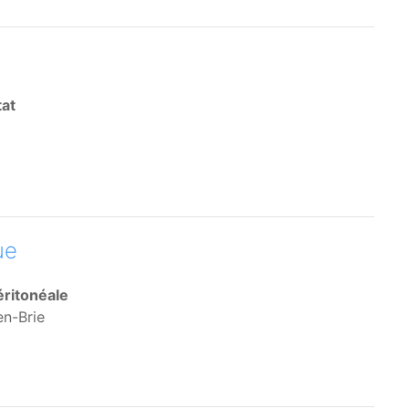
tat
ue
éritonéale
en-Brie