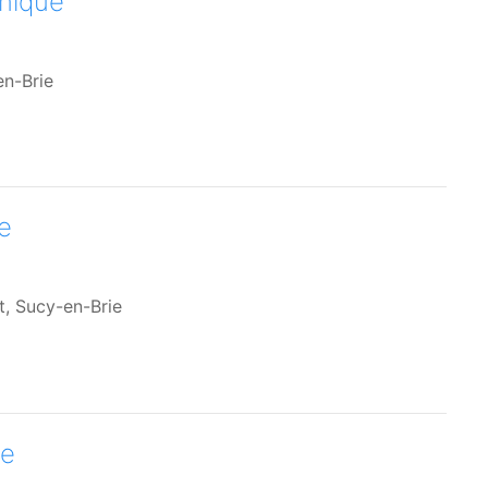
nique
en-Brie
e
t, Sucy-en-Brie
ne