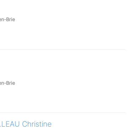
en-Brie
n
en-Brie
EAU Christine