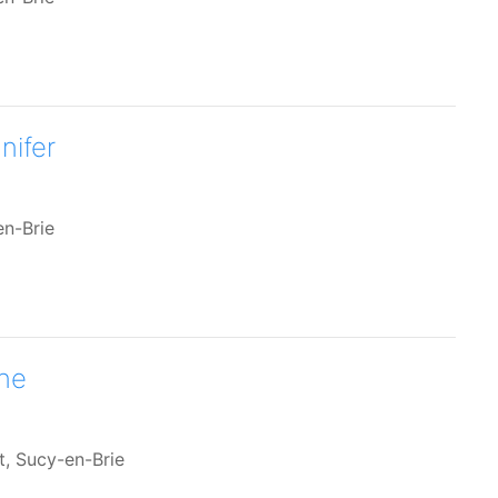
nifer
en-Brie
ine
t, Sucy-en-Brie