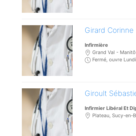
Girard Corinne
Infirmière
Grand Val - Manitô
Fermé, ouvre Lundi
Giroult Sébasti
Infirmier Libéral Et D
Plateau, Sucy-en-B