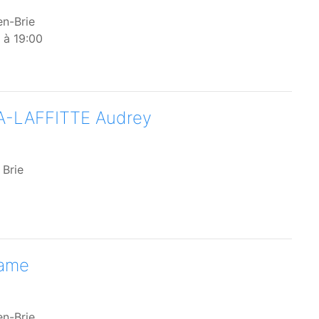
en-Brie
 à 19:00
-LAFFITTE Audrey
 Brie
dame
en-Brie