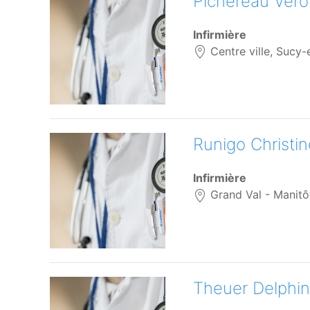
Pichereau Véro
Infirmière
Centre ville, Sucy-
Runigo Christin
Infirmière
Grand Val - Manitô
Theuer Delphi