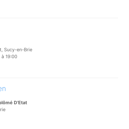
t, Sucy-en-Brie
 à 19:00
en
iplômé D'Etat
rie