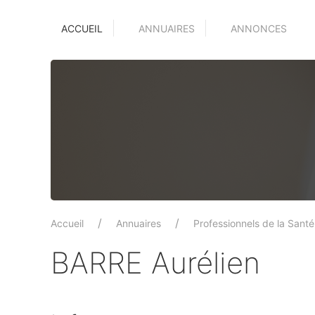
ACCUEIL
ANNUAIRES
ANNONCES
Accueil
Annuaires
Professionnels de la Santé
BARRE Aurélien