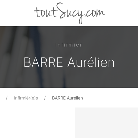
toutSucy.com
Infirmier
BARRE Aurélien
Infirmièr(e)s
BARRE Aurélien