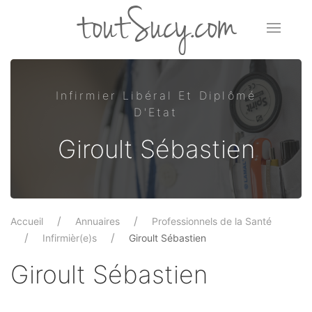
toutSucy.com
Infirmier Libéral Et Diplômé
D'Etat
Giroult Sébastien
Accueil
Annuaires
Professionnels de la Santé
Infirmièr(e)s
Giroult Sébastien
Giroult Sébastien