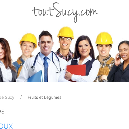
toutSucy.com
de Sucy
Fruits et Légumes
es
SOUX