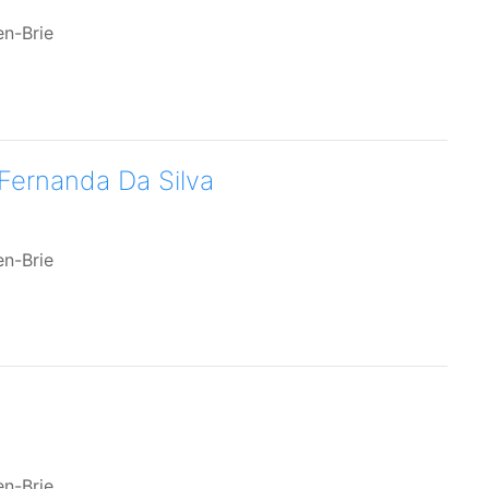
en-Brie
 Fernanda Da Silva
en-Brie
en-Brie