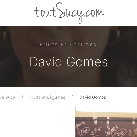
toutSucy.com
Fruits Et Légumes
David Gomes
de Sucy
Fruits et Légumes
David Gomes