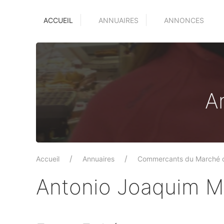
ACCUEIL
ANNUAIRES
ANNONCES
A
Accueil
Annuaires
Commercants du Marché 
Antonio Joaquim 