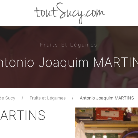
toutSucy.com
Fruits Et Légumes
ntonio Joaquim MARTI
de Sucy
Fruits et Légumes
Antonio Joaquim MARTINS
MARTINS