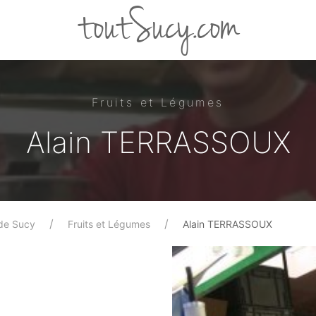
toutSucy.com
Fruits et Légumes
Alain TERRASSOUX
de Sucy
Fruits et Légumes
Alain TERRASSOUX