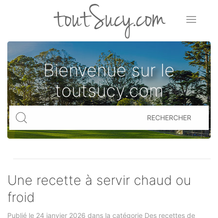
toutSucy.com
Bienvenue sur le
toutsucy.com
RECHERCHER
Une recette à servir chaud ou
froid
Publié le 24 janvier 2026 dans la catégorie
Des recettes de