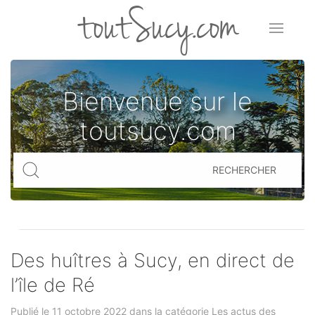
toutSucy.com
Bienvenue sur le
toutsucy.com
RECHERCHER
Des huîtres à Sucy, en direct de
l’île de Ré
Publié le 11 octobre 2022 dans la catégorie
Les actus des