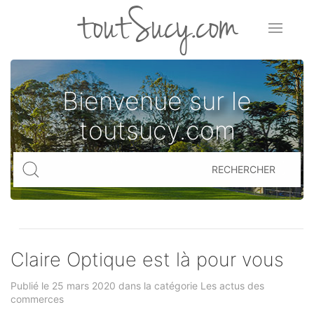
toutSucy.com
Bienvenue sur le
toutsucy.com
RECHERCHER
Claire Optique est là pour vous
Publié le 25 mars 2020 dans la catégorie
Les actus des
commerces