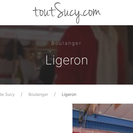
toutSucy.com
Boulanger
Ligeron
de Sucy
Boulanger
Ligeron