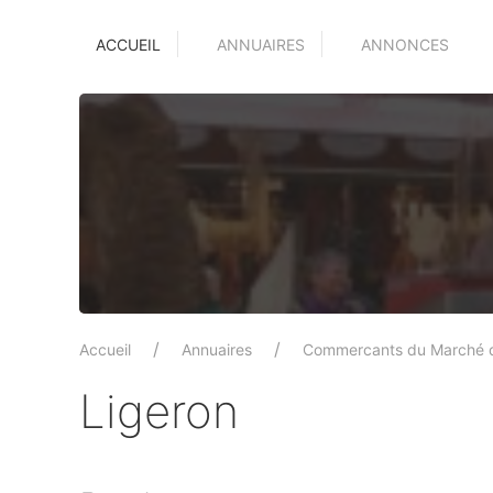
ACCUEIL
ANNUAIRES
ANNONCES
Accueil
Annuaires
Commercants du Marché 
Ligeron