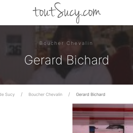
toutSucy.com
Boucher Chevalin
Gerard Bichard
de Sucy
Boucher Chevalin
Gerard Bichard